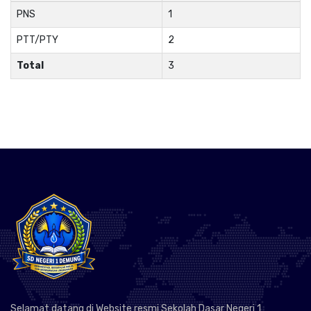
PNS
1
PTT/PTY
2
Total
3
Selamat datang di Website resmi Sekolah Dasar Negeri 1